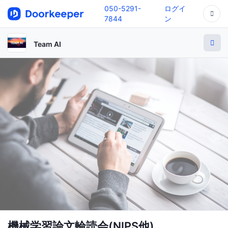
050-5291-
ログイ
7844
ン
Team AI
機械学習論文輪読­­会(NIPS他)