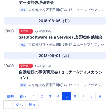
データ前処理研究会
東京都渋谷区宇田川町36-17 ニューシブヤマンシ
東京
ョン202
Team AIベース（ニューシブヤマンション
202）
2018-08-06（月）
19:00
受付終了
2人の参加者
SaaS(Software as a Service) 成長戦略 勉強会
東京都渋谷区宇田川町36-17 ニューシブヤマンシ
東京
ョン202
Team AIベース（ニューシブヤマンション
202）
2018-08-01（水）
19:00
受付終了
4人の参加者
自動運転の事例研究会 (セミナー&ディスカッシ
ョン)
東京都渋谷区宇田川町36-17 ニューシブヤマンシ
東京
ョン202
Team AIベース（ニューシブヤマンション
202）
最初
前へ
1
2
3
4
5
6
7
8
9
...
次へ
最後